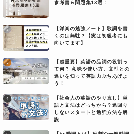
参考書＆問題集13選！
【洋楽の勉強ノート】歌詞を書
くのは無駄？【実は初級者にも
向いてます】
【超重要】英語の品詞の役割っ
て何？ 意味や使い方、文型との
違いを知って英語力ぶちあげよ
う！
【社会人の英語のやり直し】単
語と文法はどっちから？遠回り
しないスタートと勉強方法を解
説
【be動詞とは】役割や一般動詞