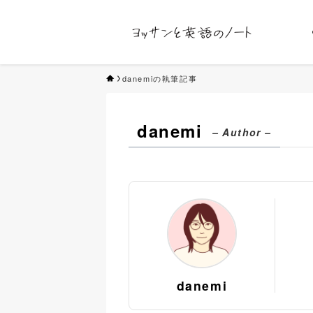
danemiの執筆記事
danemi
– Author –
danemi