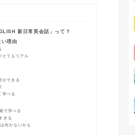
GLISH 新日常英会話」って？
たい理由
る
がとてもリアル
習ができる
ズ
く学べる
ム感覚で学べる
ルすぎる
者には向かないかも