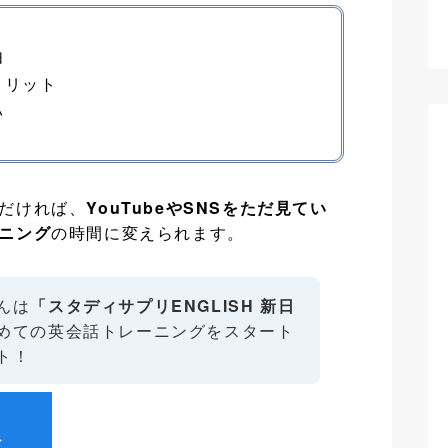
由
メリット
い
だければ、
YouTubeやSNSをただ見てい
ニング
の時間に変えられます。
んは
「スタディサプリENGLISH 新日
めての英会話トレーニングをスタート
ト！