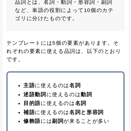
品詞とは、名詞・動詞・形容詞・副詞
など、単語の役割によって10個のカテ
ゴリに分けたものです。
テンプレートには5個の要素があります。そ
れぞれの要素に使える品詞は、以下のとおり
です。
主語
に使えるのは
名詞
述語動詞
に使えるのは
動詞
目的語
に使えるのは
名詞
補語
に使えるのは
名詞
と形容詞
修飾語
には
副詞
が来ることが多い