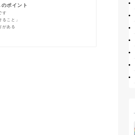
しのポイント
です
けること」
方がある