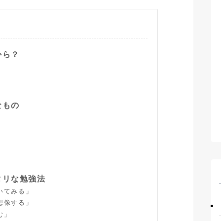
から？
なもの
タリな勉強法
いてみる」
想像する」
む」